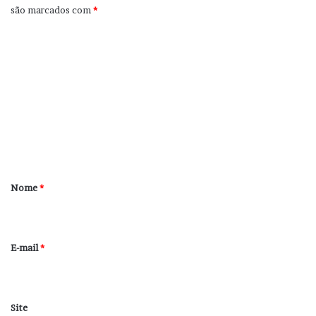
são marcados com
*
C
o
m
e
n
t
á
r
Nome
*
i
o
*
E-mail
*
Site