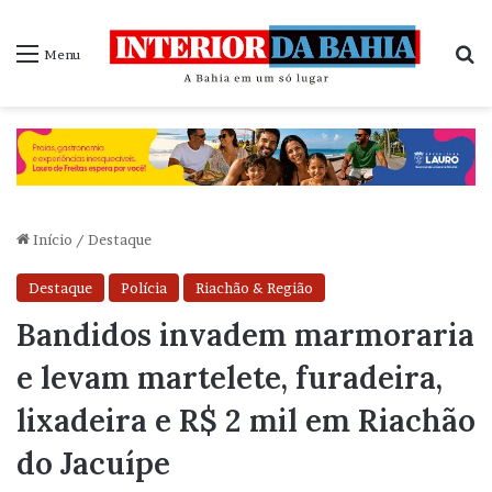
P
Menu
Início
/
Destaque
Destaque
Polícia
Riachão & Região
Bandidos invadem marmoraria
e levam martelete, furadeira,
lixadeira e R$ 2 mil em Riachão
do Jacuípe