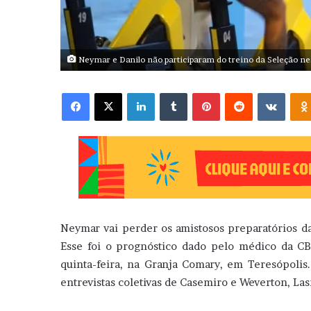
Neymar e Danilo não participaram do treino da Seleção n
Facebook
X
Linkedin
Tumblr
Pinterest
Reddit
VK
Neymar vai perder os amistosos preparatórios d
Esse foi o prognóstico dado pelo médico da C
quinta-feira, na Granja Comary, em Teresópolis
entrevistas coletivas de Casemiro e Weverton, Las