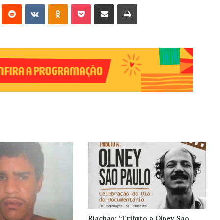
erest
Reddit
VK
OK
Pocket
Compartilhar via e-mail
Imprimir
Riachão: “Tributo a Olney São