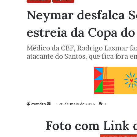
Neymar desfalca S
estreia da Copa d
Médico da CBF, Rodrigo Lasmar faz 
atacante do Santos, que fica fora e
evandro
Mande
28 de maio de 2026
0
um
e-
Foto com Link 
mail