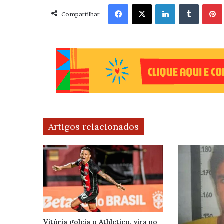
Facebook
X
Linkedin
Tumblr
Pint
Compartilhar
Artigos relacionados
Vitória goleia o Athletico, vira no