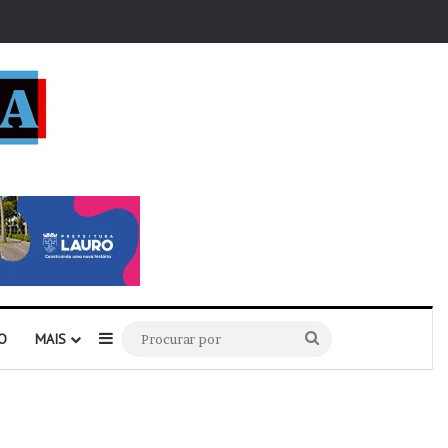
r
Barra Lateral
Procurar
O
MAIS
por