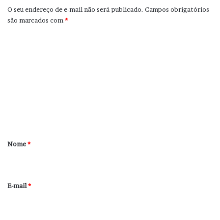
O seu endereço de e-mail não será publicado.
Campos obrigatórios
são marcados com
*
C
o
m
e
n
t
á
r
Nome
*
i
o
*
E-mail
*