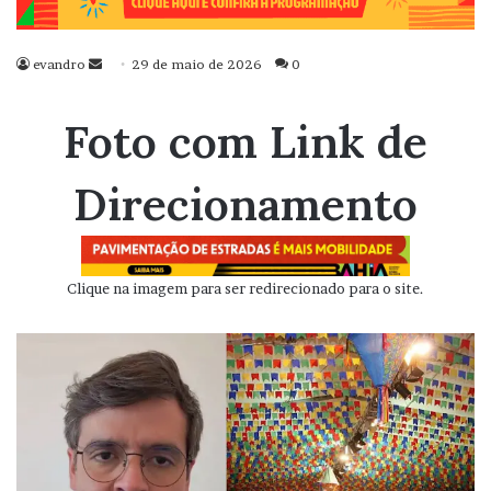
evandro
Mande
29 de maio de 2026
0
um
e-
Foto com Link de
mail
Direcionamento
Clique na imagem para ser redirecionado para o site.