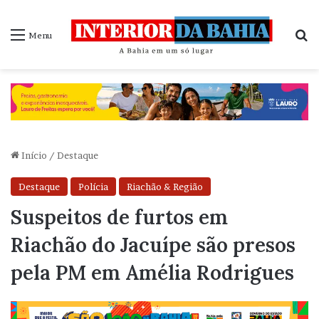
P
Menu
Início
/
Destaque
Destaque
Polícia
Riachão & Região
Suspeitos de furtos em
Riachão do Jacuípe são presos
pela PM em Amélia Rodrigues