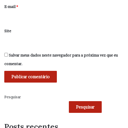
*
E-mail
*
Site
Salvar meus dados neste navegador para a próxima vez que eu
comentar.
Pesquisar
Pesquisar
Posts recentes