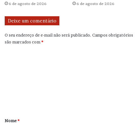
6 de agosto de 2026
6 de agosto de 2026
Deixe um comentário
O seu endereço de e-mail não será publicado.
Campos obrigatórios
são marcados com
*
C
o
m
e
n
t
á
r
Nome
*
i
o