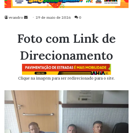
evandro
Mande
29 de maio de 2026
0
um
e-
Foto com Link de
mail
Direcionamento
Clique na imagem para ser redirecionado para o site.