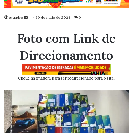
evandro
Mande
30 de maio de 2026
0
um
e-
Foto com Link de
mail
Direcionamento
Clique na imagem para ser redirecionado para o site.