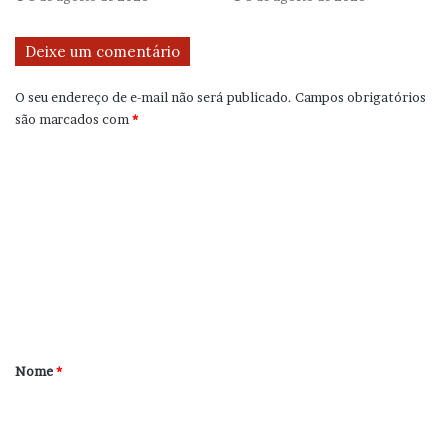
Deixe um comentário
O seu endereço de e-mail não será publicado.
Campos obrigatórios
são marcados com
*
C
o
m
e
n
t
á
r
Nome
*
i
o