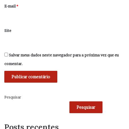
*
E-mail
*
Site
Salvar meus dados neste navegador para a próxima vez que eu
comentar.
Pesquisar
Pesquisar
Posts recentes