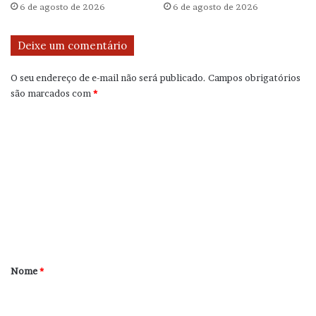
6 de agosto de 2026
6 de agosto de 2026
Deixe um comentário
O seu endereço de e-mail não será publicado.
Campos obrigatórios
são marcados com
*
C
o
m
e
n
t
á
r
Nome
*
i
o