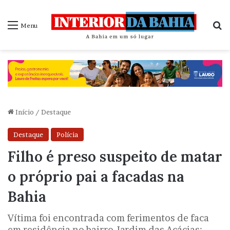
P
Menu
Início
/
Destaque
Destaque
Polícia
Filho é preso suspeito de matar
o próprio pai a facadas na
Bahia
Vítima foi encontrada com ferimentos de faca
em residência no bairro Jardim das Acácias;