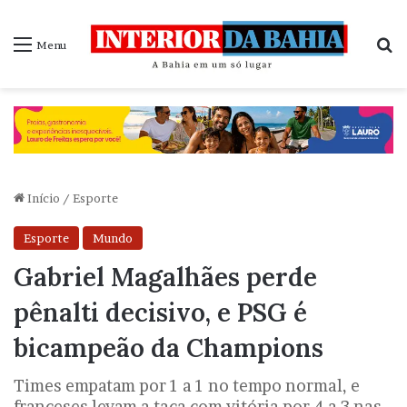
P
Menu
Início
/
Esporte
Esporte
Mundo
Gabriel Magalhães perde
pênalti decisivo, e PSG é
bicampeão da Champions
Times empatam por 1 a 1 no tempo normal, e
franceses levam a taça com vitória por 4 a 3 nas