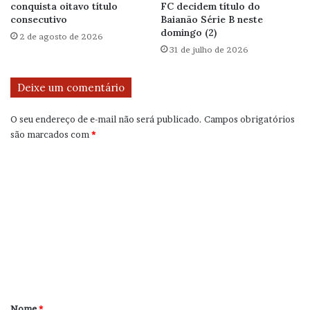
conquista oitavo título
FC decidem título do
consecutivo
Baianão Série B neste
domingo (2)
2 de agosto de 2026
31 de julho de 2026
Deixe um comentário
O seu endereço de e-mail não será publicado.
Campos obrigatórios
são marcados com
*
C
o
m
e
n
t
á
r
Nome
*