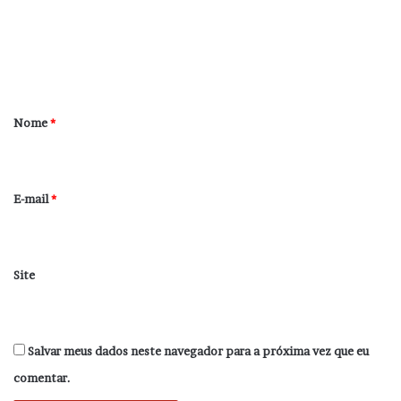
e
n
t
á
r
Nome
*
i
o
*
E-mail
*
Site
Salvar meus dados neste navegador para a próxima vez que eu
comentar.