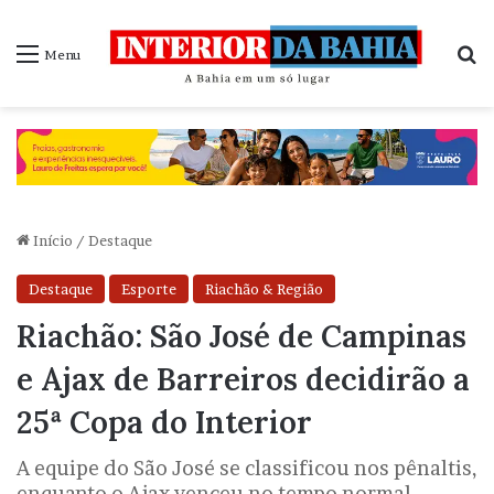
P
Menu
Início
/
Destaque
Destaque
Esporte
Riachão & Região
Riachão: São José de Campinas
e Ajax de Barreiros decidirão a
25ª Copa do Interior
A equipe do São José se classificou nos pênaltis,
enquanto o Ajax venceu no tempo normal