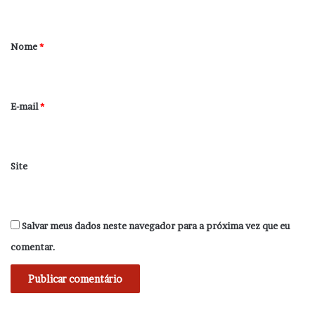
á
r
Nome
*
i
o
*
E-mail
*
Site
Salvar meus dados neste navegador para a próxima vez que eu
comentar.