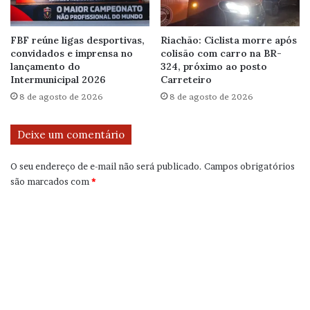
FBF reúne ligas desportivas,
Riachão: Ciclista morre após
convidados e imprensa no
colisão com carro na BR-
lançamento do
324, próximo ao posto
Intermunicipal 2026
Carreteiro
8 de agosto de 2026
8 de agosto de 2026
Deixe um comentário
O seu endereço de e-mail não será publicado.
Campos obrigatórios
são marcados com
*
C
o
m
e
n
t