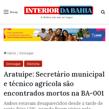
P
Menu
Início
/
Destaque
Destaque
História
Aratuípe: Secretário municipal
e técnico agrícola são
encontrados mortos na BA-001
Ambos estavam desaparecidos desde a tarde de
sexta-feira (29), quando foram vistos pela