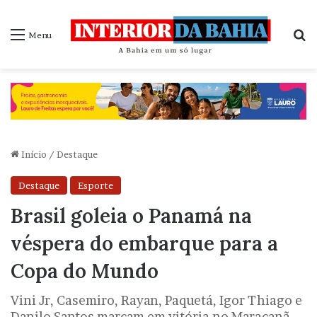
P
Menu
Início
/
Destaque
Destaque
Esporte
Brasil goleia o Panamá na
véspera do embarque para a
Copa do Mundo
Vini Jr, Casemiro, Rayan, Paquetá, Igor Thiago e
Danilo Santos marcam em vitória no Maracanã,