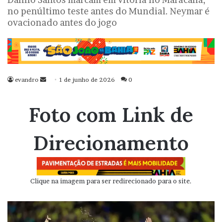
no penúltimo teste antes do Mundial. Neymar é
ovacionado antes do jogo
evandro
Mande
1 de junho de 2026
0
um
e-
Foto com Link de
mail
Direcionamento
Clique na imagem para ser redirecionado para o site.