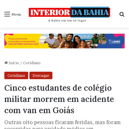
P
Menu
Início
/
Cotidiano
Cotidiano
Destaque
Cinco estudantes de colégio
militar morrem em acidente
com van em Goiás
Outras oito pessoas ficaram feridas, mas foram
socorridas para unidade médica em