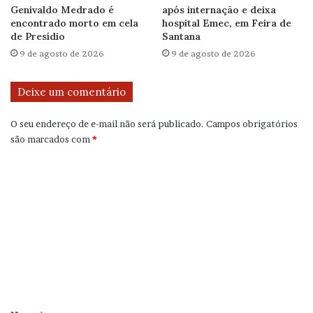
Genivaldo Medrado é
após internação e deixa
encontrado morto em cela
hospital Emec, em Feira de
de Presídio
Santana
9 de agosto de 2026
9 de agosto de 2026
Deixe um comentário
O seu endereço de e-mail não será publicado.
Campos obrigatórios
são marcados com
*
C
o
m
e
n
t
á
r