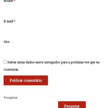
Nome
*
i
o
*
E-mail
*
Site
Salvar meus dados neste navegador para a próxima vez que eu
comentar.
Pesquisar
Pesquisar