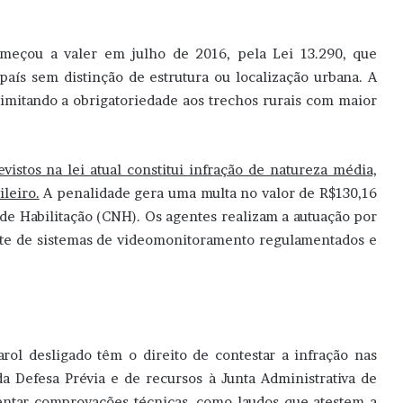
meçou a valer em julho de 2016, pela Lei 13.290, que
 país sem distinção de estrutura ou localização urbana. A
imitando a obrigatoriedade aos trechos rurais com maior
vistos na lei atual constitui infração de natureza média,
ileiro.
A penalidade gera uma multa no valor de R$130,16
 de Habilitação (CNH). Os agentes realizam a autuação por
rte de sistemas de videomonitoramento regulamentados e
rol desligado têm o direito de contestar a infração nas
da Defesa Prévia e de recursos à Junta Administrativa de
entar comprovações técnicas, como laudos que atestem a