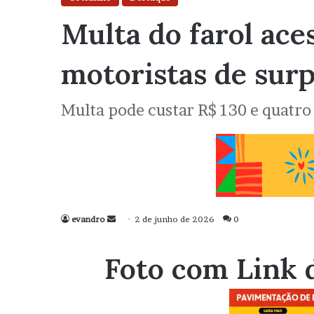
Multa do farol ace
motoristas de surp
Multa pode custar R$ 130 e quatr
evandro
Mande
2 de junho de 2026
0
um
e-
Foto com Link 
mail