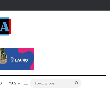
r
Barra Lateral
Procurar
O
MAIS
por