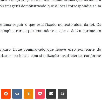
 ou imagens demonstrando que o local correspondia a um
stuma seguir o que está fixado no texto atual da lei. Os
as simples rurais por entenderem que o descumprimento
as caso fique comprovado que houve erro por parte do
rbanos ou locais com sinalização insuficiente, conforme
erest
Reddit
VK
OK
Pocket
Compartilhar via e-mail
Imprimir