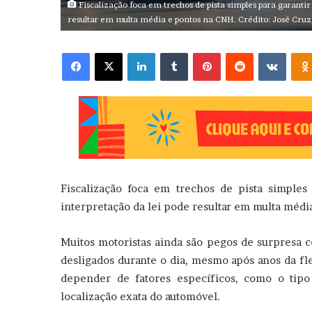
Fiscalização foca em trechos de pista simples para garantir 
resultar em multa média e pontos na CNH. Crédito: José Cruz
Facebook
X
Linkedin
Tumblr
Pinterest
Reddit
VK
Fiscalização foca em trechos de pista simples 
interpretação da lei pode resultar em multa médi
Muitos motoristas ainda são pegos de surpresa c
desligados durante o dia, mesmo após anos da fle
depender de fatores específicos, como o tipo
localização exata do automóvel.