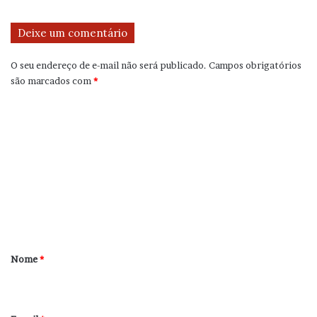
Deixe um comentário
O seu endereço de e-mail não será publicado.
Campos obrigatórios
são marcados com
*
C
o
m
e
n
t
á
r
Nome
*
i
o