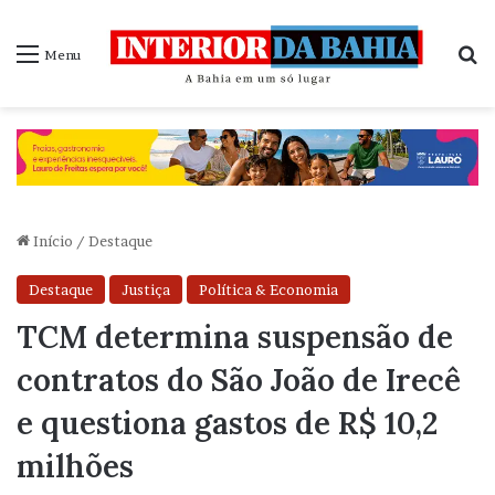
P
Menu
Início
/
Destaque
Destaque
Justiça
Política & Economia
TCM determina suspensão de
contratos do São João de Irecê
e questiona gastos de R$ 10,2
milhões