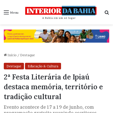
P
Menu
Início
/
Destaque
Destaque
Educação & Cultura
2ª Festa Literária de Ipiaú
destaca memória, território e
tradição cultural
Evento acontece de 17 a 19 de junho, com
programação gratuita reunindo escritores,