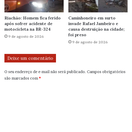
Riachão: Homem fica ferido
Caminhoneiro em surto
após sofrer acidente de
invade Rafael Jambeiro e
motocicleta na BR-324
causa destruição na cidade;
foi preso
9 de agosto de 2026
9 de agosto de 2026
Deixe um comentário
O seu endereço de e-mail não será publicado.
Campos obrigatórios
são marcados com
*
C
o
m
e
n