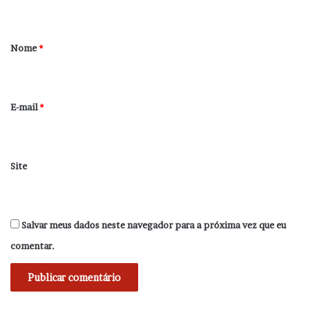
t
á
r
Nome
*
i
o
*
E-mail
*
Site
Salvar meus dados neste navegador para a próxima vez que eu
comentar.