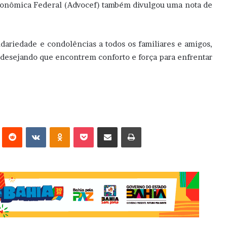
conômica Federal (Advocef) também divulgou uma nota de
ariedade e condolências a todos os familiares e amigos,
desejando que encontrem conforto e força para enfrentar
erest
Reddit
VK
OK
Pocket
Compartilhar via e-mail
Imprimir