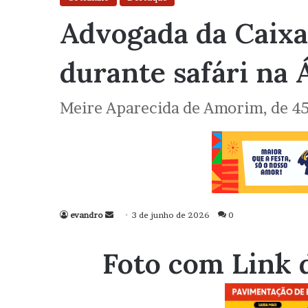
Advogada da Caixa
durante safári na 
Meire Aparecida de Amorim, de 45 
evandro
Mande
3 de junho de 2026
0
um
e-
Foto com Link 
mail