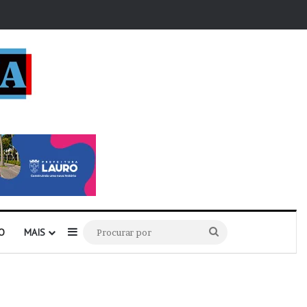
r
Barra Lateral
Procurar
O
MAIS
por