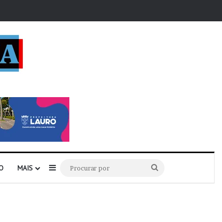
r
Barra Lateral
Procurar
O
MAIS
por