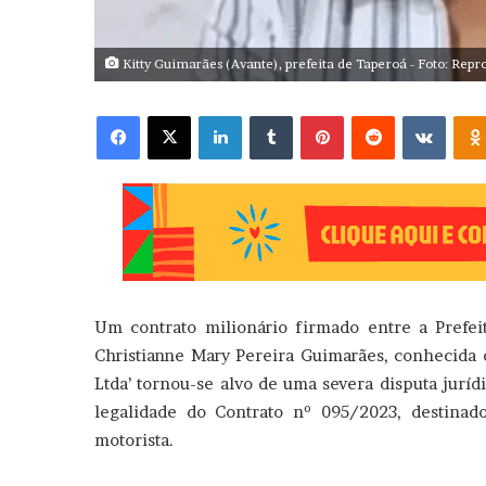
Kitty Guimarães (Avante), prefeita de Taperoá - Foto: Rep
Facebook
X
Linkedin
Tumblr
Pinterest
Reddit
VK
Um contrato milionário firmado entre a Prefeit
Christianne Mary Pereira Guimarães, conhecida c
Ltda’ tornou-se alvo de uma severa disputa jurí
legalidade do Contrato nº 095/2023, destinad
motorista.