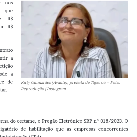
e nos
, que
de R$
am R$
ntrato
ntir a
etição
esde a
ce de
Kitty Guimarães (Avante), prefeita de Taperoá – Foto:
Reprodução | Instagram
tar.
erna do certame, o Pregão Eletrônico SRP nº 018/2023. O
rigatório de habilitação que as empresas concorrentes
dministração (CRA).