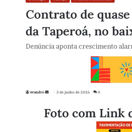
Contrato de quase 
da Taperoá, no bai
Denúncia aponta crescimento alar
evandro
Mande
3 de junho de 2026
0
um
e-
Foto com Link 
mail