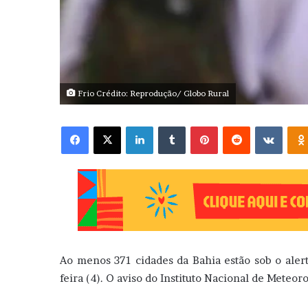
Frio Crédito: Reprodução/ Globo Rural
Facebook
X
Linkedin
Tumblr
Pinterest
Reddit
VK
Ao menos 371 cidades da Bahia estão sob o aler
feira (4). O aviso do Instituto Nacional de Meteoro