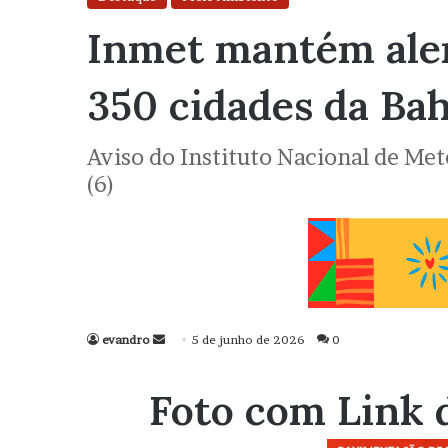
Inmet mantém aler
350 cidades da Bah
Aviso do Instituto Nacional de Met
(6)
evandro
Mande
5 de junho de 2026
0
um
e-
Foto com Link 
mail