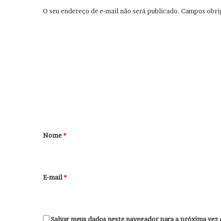
O seu endereço de e-mail não será publicado.
Campos obri
C
o
m
e
n
t
á
r
Nome
*
i
o
*
E-mail
*
Salvar meus dados neste navegador para a próxima vez 