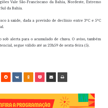
egiões Vale São-Franciscano da Bahia, Nordeste, Extremo
Sul da Bahia.
co à saúde, dada a previsão de declínio entre 3ºC e 5ºC
al.
o sob alerta para o acumulado de chuva. O aviso, também
ncial, segue válido até as 23h59 de sexta-feira (5).
erest
Reddit
VK
OK
Pocket
Compartilhar via e-mail
Imprimir