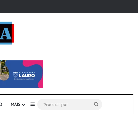
r
Barra Lateral
Procurar
O
MAIS
por