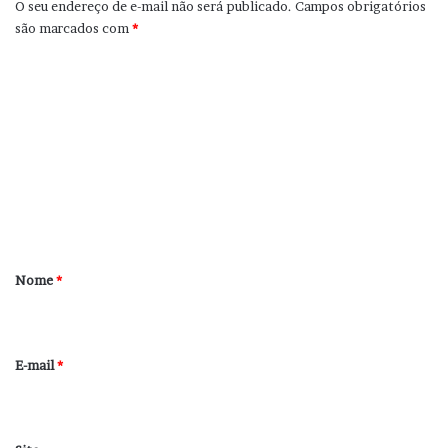
O seu endereço de e-mail não será publicado.
Campos obrigatórios
são marcados com
*
C
o
m
e
n
t
á
r
Nome
*
i
o
*
E-mail
*