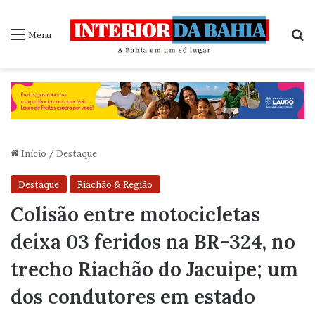
P
Menu
Início
/
Destaque
Destaque
Riachão & Região
Colisão entre motocicletas
deixa 03 feridos na BR-324, no
trecho Riachão do Jacuipe; um
dos condutores em estado