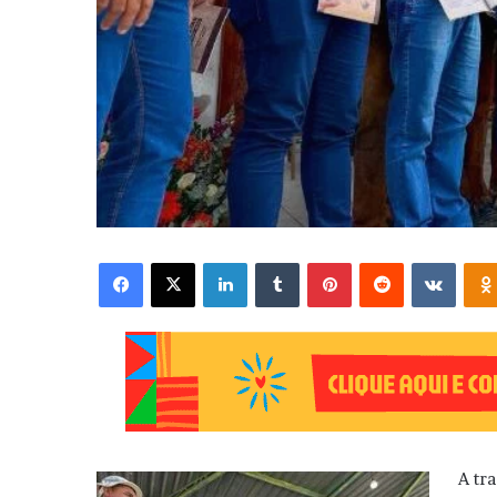
Facebook
X
Linkedin
Tumblr
Pinterest
Reddit
VK
A tr