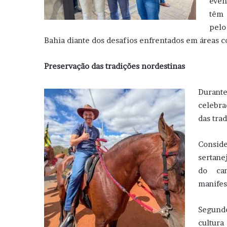
even
têm 
pelo
Bahia diante dos desafios enfrentados em áreas 
Preservação das tradições nordestinas
Durante
celebra
das tra
Consid
sertane
do ca
manifes
Segundo
cultur