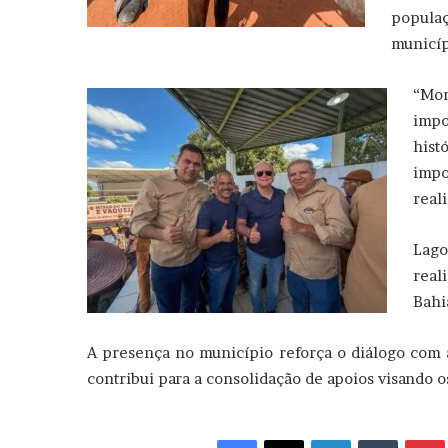
popul
municíp
“Mom
impo
hist
impo
real
Lago
real
Bahi
A presença no município reforça o diálogo com a
contribui para a consolidação de apoios visando o
Facebook
X
Linkedin
Tumblr
Pint