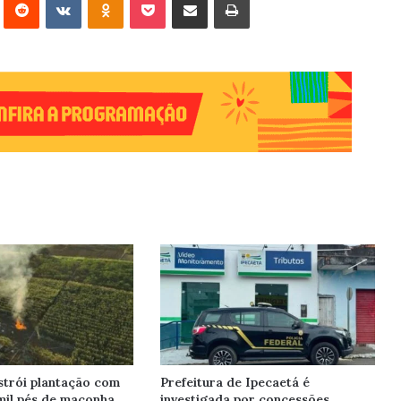
trói plantação com
Prefeitura de Ipecaetá é
mil pés de maconha
investigada por concessões