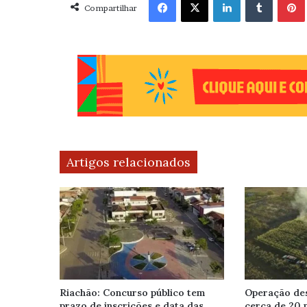
Compartilhar
Artigos relacionados
Riachão: Concurso público tem
Operação des
prazo de inscrições e data das
cerca de 20 