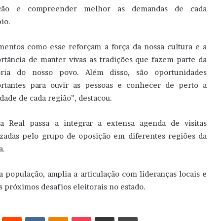
ação e compreender melhor as demandas de cada
io.
entos como esse reforçam a força da nossa cultura e a
rtância de manter vivas as tradições que fazem parte da
ória do nosso povo. Além disso, são oportunidades
rtantes para ouvir as pessoas e conhecer de perto a
idade de cada região”, destacou.
a Real passa a integrar a extensa agenda de visitas
izadas pelo grupo de oposição em diferentes regiões da
a.
 população, amplia a articulação com lideranças locais e
s próximos desafios eleitorais no estado.
erest
Reddit
VK
OK
Pocket
Compartilhar via e-mail
Imprimir