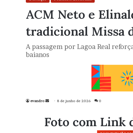
ACM Neto e Elinal
tradicional Missa 
A passagem por Lagoa Real reforça
baianos
evandro
Mande
8 de junho de 2026
0
um
e-
Foto com Link 
mail