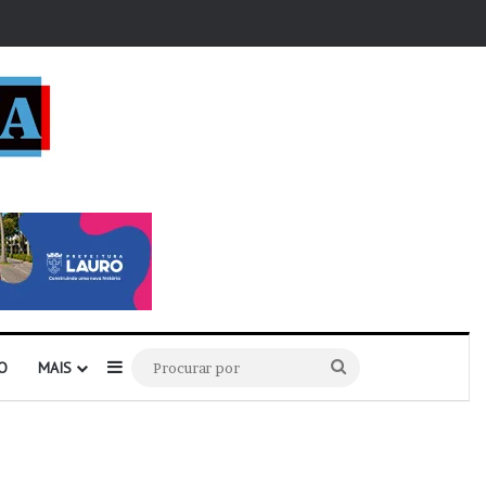
r
Barra Lateral
Procurar
O
MAIS
por