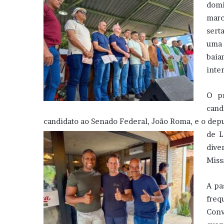
domi
mar
sert
uma 
baia
inte
O pr
cand
candidato ao Senado Federal, João Roma, e o dep
de L
dive
Miss
A pa
freq
Conv