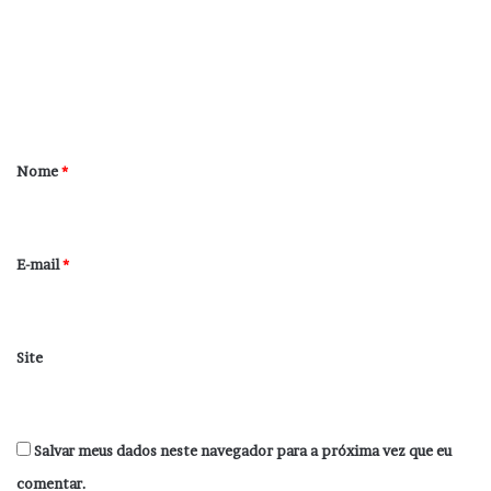
m
e
n
t
á
r
Nome
*
i
o
*
E-mail
*
Site
Salvar meus dados neste navegador para a próxima vez que eu
comentar.