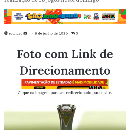
evandro
Mande
8 de junho de 2026
0
um
e-
Foto com Link de
mail
Direcionamento
Clique na imagem para ser redirecionado para o site.