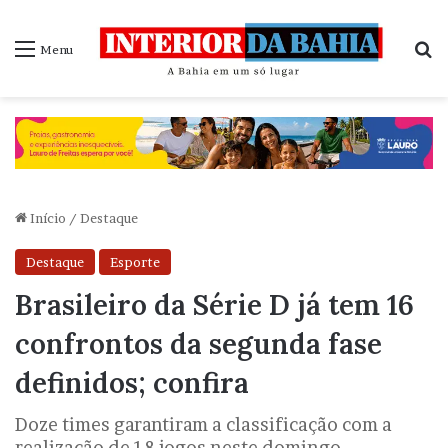
P
Menu
Início
/
Destaque
Destaque
Esporte
Brasileiro da Série D já tem 16
confrontos da segunda fase
definidos; confira
Doze times garantiram a classificação com a
realização de 18 jogos neste domingo