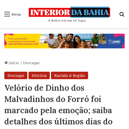
P
Menu
Início
/
Destaque
Destaque
História
Riachão & Região
Velório de Dinho dos
Malvadinhos do Forró foi
marcado pela emoção; saiba
detalhes dos últimos dias do