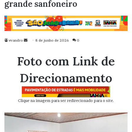
grande sanfoneiro
evandro
Mande
8 de junho de 2026
0
um
e-
Foto com Link de
mail
Direcionamento
Clique na imagem para ser redirecionado para o site.