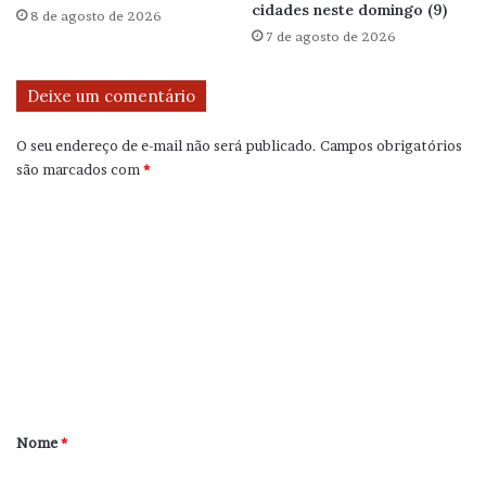
cidades neste domingo (9)
8 de agosto de 2026
7 de agosto de 2026
Deixe um comentário
O seu endereço de e-mail não será publicado.
Campos obrigatórios
são marcados com
*
C
o
m
e
n
t
á
r
Nome
*
i