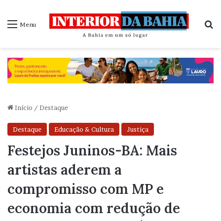
P
Menu
Início
/
Destaque
Destaque
Educação & Cultura
Justiça
Festejos Juninos-BA: Mais
artistas aderem a
compromisso com MP e
economia com redução de