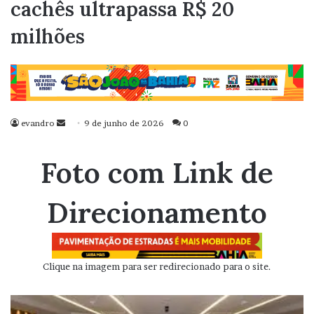
cachês ultrapassa R$ 20
milhões
evandro
Mande
9 de junho de 2026
0
um
e-
Foto com Link de
mail
Direcionamento
Clique na imagem para ser redirecionado para o site.