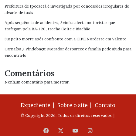
Prefeitura de Ipecaetá é investigada por concessões irregulares de
alvarás de táxis
Após sequência de acidentes, Seinfra alerta motoristas que
trafegam pela BA-120, trecho Coité e Riachão
Suspeito morre após confronto com a CIPE Nordeste em Valente
Carnaíba / Pindobaçu: Morador desparece e família pede ajuda para
encontrá-lo
Comentários
Nenhum comentário para mostrar.
Expediente |
Sobre o site |
Contato
© Copyright 2026, Todos os direitos reservados |
Facebook
X
YouTube
Instagram