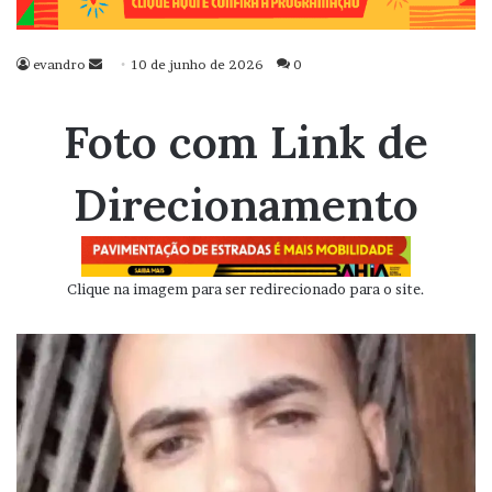
evandro
Mande
10 de junho de 2026
0
um
e-
Foto com Link de
mail
Direcionamento
Clique na imagem para ser redirecionado para o site.