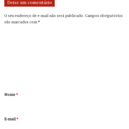
Deixe um comentário
O seu endereço de e-mail não será publicado.
Campos obrigatórios
são marcados com
*
C
o
m
e
n
t
á
r
Nome
*
i
o
*
E-mail
*