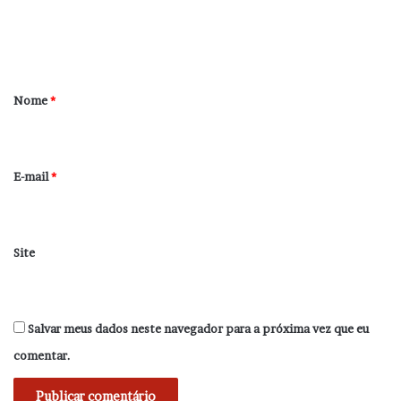
n
t
á
r
Nome
*
i
o
*
E-mail
*
Site
Salvar meus dados neste navegador para a próxima vez que eu
comentar.