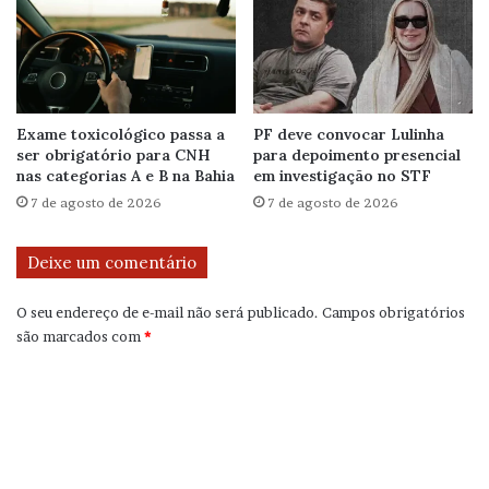
Exame toxicológico passa a
PF deve convocar Lulinha
ser obrigatório para CNH
para depoimento presencial
nas categorias A e B na Bahia
em investigação no STF
7 de agosto de 2026
7 de agosto de 2026
Deixe um comentário
O seu endereço de e-mail não será publicado.
Campos obrigatórios
são marcados com
*
C
o
m
e