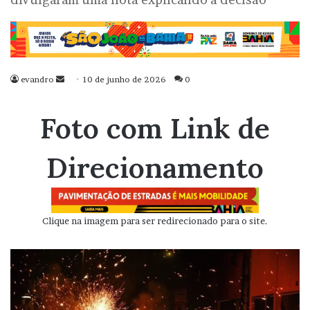
evandro
Mande
10 de junho de 2026
0
um
e-
Foto com Link de
mail
Direcionamento
Clique na imagem para ser redirecionado para o site.