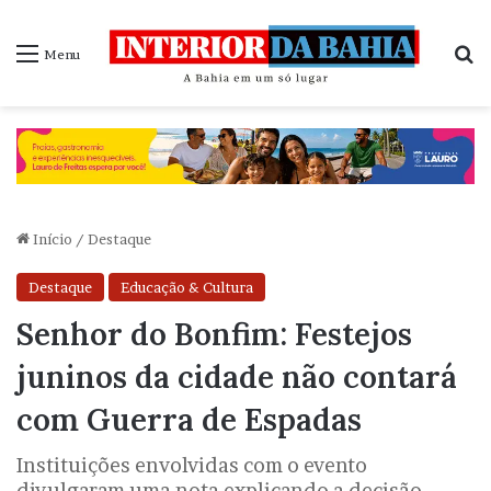
P
Menu
Início
/
Destaque
Destaque
Educação & Cultura
Senhor do Bonfim: Festejos
juninos da cidade não contará
com Guerra de Espadas
Instituições envolvidas com o evento
divulgaram uma nota explicando a decisão