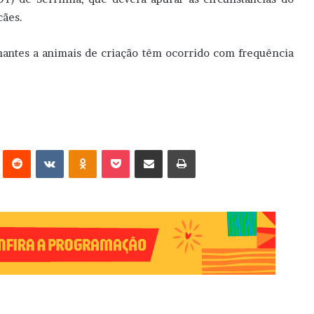
cães.
antes a animais de criação têm ocorrido com frequência
erest
Reddit
VK
OK
Pocket
Compartilhar via e-mail
Imprimir