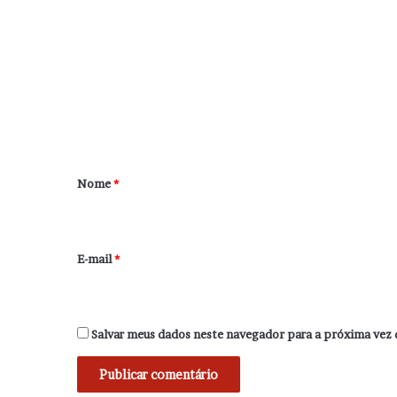
o
m
e
n
t
á
r
Nome
*
i
o
*
E-mail
*
Salvar meus dados neste navegador para a próxima vez 