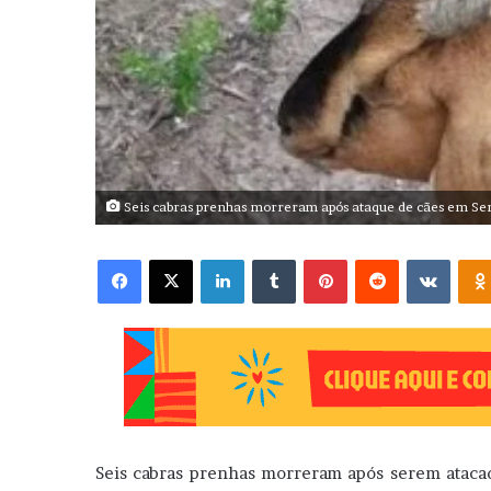
Seis cabras prenhas morreram após ataque de cães em Ser
Facebook
X
Linkedin
Tumblr
Pinterest
Reddit
VK
Seis cabras prenhas morreram após serem atacad