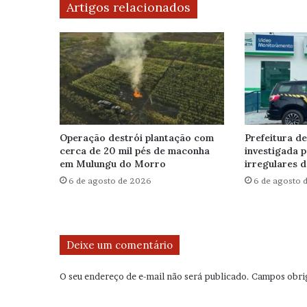
Artigos relacionados
Operação destrói plantação com
Prefeitura de
cerca de 20 mil pés de maconha
investigada 
em Mulungu do Morro
irregulares d
6 de agosto de 2026
6 de agosto 
Deixe um comentário
O seu endereço de e-mail não será publicado.
Campos obri
C