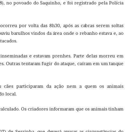
), no povoado do Saquinho, e foi registrado pela Polícia
ocorreu por volta das 8h30, após as cabras serem soltas
uviu barulhos vindos da área onde o rebanho estava e, ao
atacados.
o inseminadas e estavam prenhes. Parte delas morreu em
s. Outras tentaram fugir do ataque, caíram em um tanque
s cães participaram da ação nem a quem os animais
o local.
calculado. Os criadores informaram que os animais tinham
(DT) de Serrinha, que deverá apurar as circunstâncias do