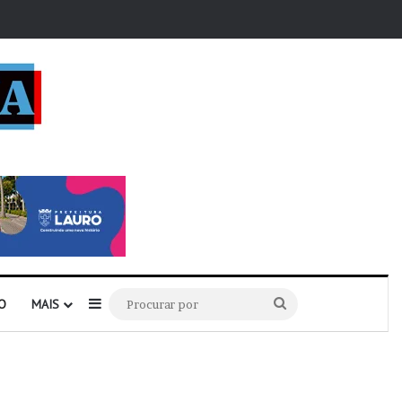
r
Barra Lateral
Procurar
O
MAIS
por