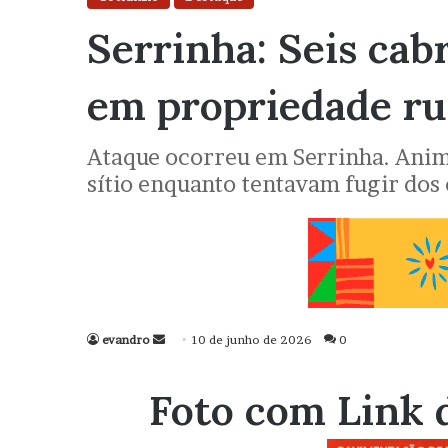
Serrinha: Seis ca
em propriedade ru
Ataque ocorreu em Serrinha. Anim
sítio enquanto tentavam fugir dos
evandro
Mande
10 de junho de 2026
0
um
e-
Foto com Link 
mail