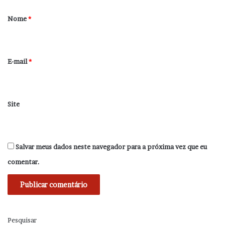
á
r
Nome
*
i
o
*
E-mail
*
Site
Salvar meus dados neste navegador para a próxima vez que eu
comentar.
Pesquisar