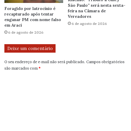
São Paulo” será nesta sexta-
Foragido por latrocínio é
feira na Câmara de
recapturado após tentar
Vereadores
enganar PM com nome falso
6 de agosto de 2026
em Araci
6 de agosto de 2026
Deixe um comentário
O seu endereço de e-mail não será publicado.
Campos obrigatórios
são marcados com
*
C
o
m
e
n
t