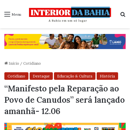
P
Menu
Início
/
Cotidiano
Cotidiano
Destaque
Educação & Cultura
História
“Manifesto pela Reparação ao
Povo de Canudos” será lançado
amanhã- 12.06