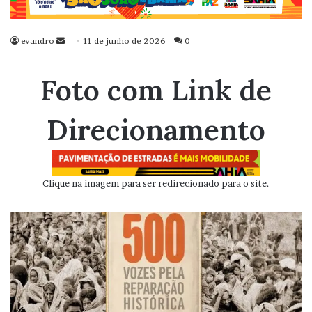
evandro
Mande
11 de junho de 2026
0
um
e-
Foto com Link de
mail
Direcionamento
Clique na imagem para ser redirecionado para o site.