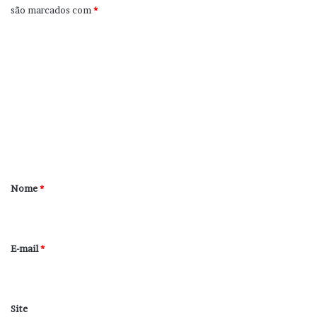
são marcados com
*
C
o
m
e
n
t
á
r
Nome
*
i
o
*
E-mail
*
Site