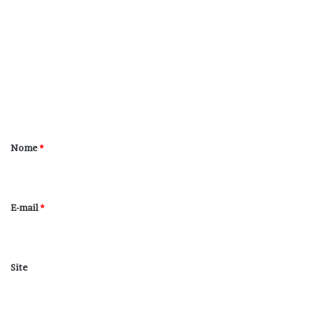
o
m
e
n
t
á
r
Nome
*
i
o
*
E-mail
*
Site