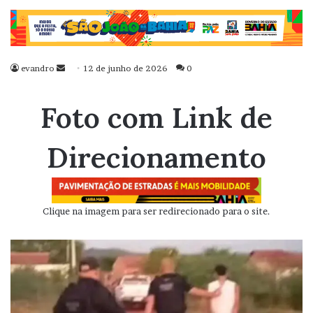
evandro
Mande
12 de junho de 2026
0
um
e-
Foto com Link de
mail
Direcionamento
Clique na imagem para ser redirecionado para o site.