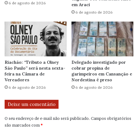
6 de agosto de 2026
em Araci
6 de agosto de 2026
Riachão: “Tributo a Olney
Delegado investigado por
São Paulo” será nesta sexta-
cobrar propina de
feira na Câmara de
garimpeiros em Cansanção e
Vereadores
Nordestina é preso
6 de agosto de 2026
6 de agosto de 2026
Deixe um comentário
O seu endereço de e-mail não será publicado.
Campos obrigatórios
são marcados com
*
C