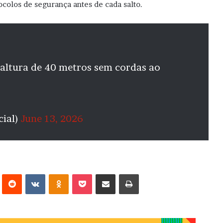
colos de segurança antes de cada salto.
 altura de 40 metros sem cordas ao
cial)
June 13, 2026
erest
Reddit
VK
OK
Pocket
Compartilhar via e-mail
Imprimir