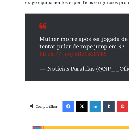
exige equipamentos específicos e rigorosos proto
Mulher morre após ser jogada de
tentar pular de rope jump em SP
https://t.co/kUz1s68YkS
— Notícias Paralelas (@NP__Ofi
Facebook
X
Linkedin
Tumblr
Pint
Compartilhar