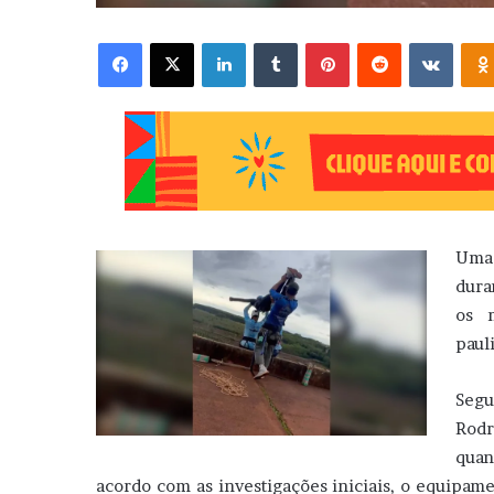
Facebook
X
Linkedin
Tumblr
Pinterest
Reddit
VK
Uma 
dura
os m
pauli
Segu
Rodr
quan
acordo com as investigações iniciais, o equipame