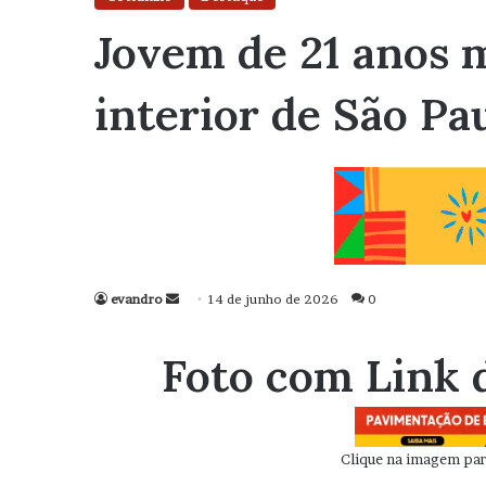
Jovem de 21 anos 
interior de São Pa
evandro
Mande
14 de junho de 2026
0
um
e-
Foto com Link 
mail
Clique na imagem para