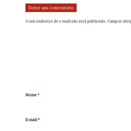
Deixe um comentário
O seu endereço de e-mail não será publicado.
Campos obri
C
o
m
e
n
t
á
r
Nome
*
i
o
*
E-mail
*