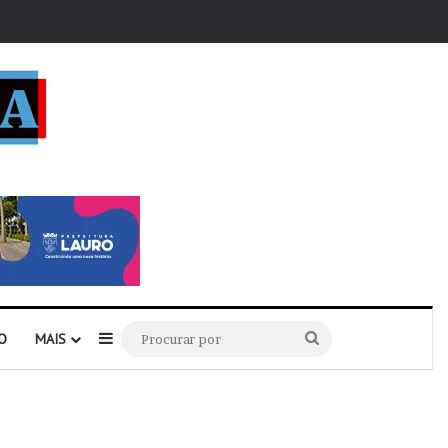
r
Barra Lateral
Procurar
O
MAIS
por