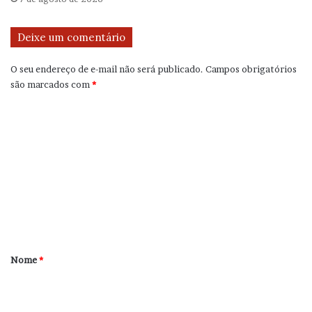
Deixe um comentário
O seu endereço de e-mail não será publicado.
Campos obrigatórios
são marcados com
*
C
o
m
e
n
t
á
r
Nome
*
i
o