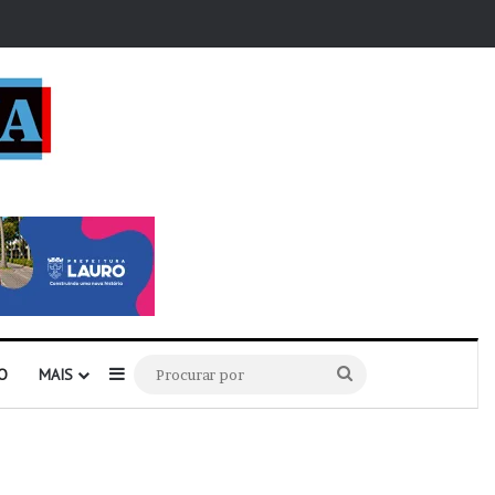
r
Barra Lateral
Procurar
O
MAIS
por