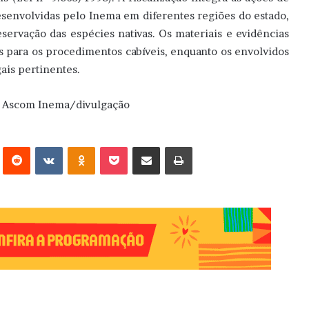
esenvolvidas pelo Inema em diferentes regiões do estado,
servação das espécies nativas. Os materiais e evidências
 para os procedimentos cabíveis, enquanto os envolvidos
ais pertinentes.
o: Ascom Inema/divulgação
erest
Reddit
VK
OK
Pocket
Compartilhar via e-mail
Imprimir