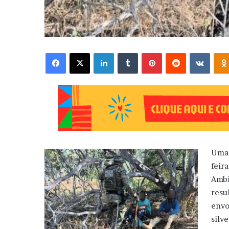
Facebook
X
Linkedin
Tumblr
Pinterest
Reddit
VK
Uma 
feir
Ambi
res
envo
silv