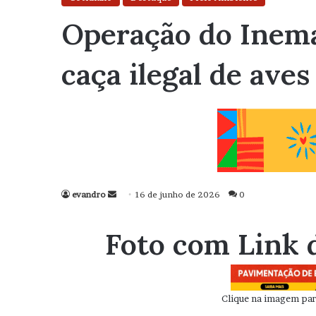
Operação do Inema
caça ilegal de aves
evandro
Mande
16 de junho de 2026
0
um
e-
Foto com Link 
mail
Clique na imagem para