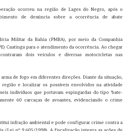
eração ocorreu na região de Lages do Negro, após o
ebimento de denúncia sobre a ocorrência de abate
ícia Militar da Bahia (PMBA), por meio da Companhia
E) Caatinga para o atendimento da ocorrência. Ao chegar
ontraram dois veículos e diversas motocicletas nas
 arma de fogo em diferentes direções. Diante da situação,
 região e localizar os possíveis envolvidos na atividade
seis indivíduos que portavam espingardas do tipo ‘bate-
mente 60 carcaças de avoantes, evidenciando o crime
titui infração ambiental e pode configurar crime contra a
 (Lei nº 9.605/1998). A fiscalização integra as ações de