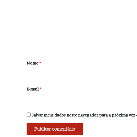
o
m
e
n
t
á
r
Nome
*
i
o
*
E-mail
*
Salvar meus dados neste navegador para a próxima vez 