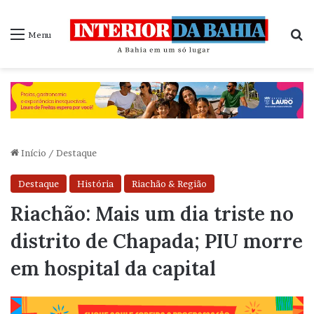
P
Menu
Início
/
Destaque
Destaque
História
Riachão & Região
Riachão: Mais um dia triste no
distrito de Chapada; PIU morre
em hospital da capital