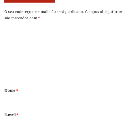
O seu endereço de e-mail não será publicado.
Campos obrigatórios
são marcados com
*
C
o
m
e
n
t
á
r
Nome
*
i
o
*
E-mail
*