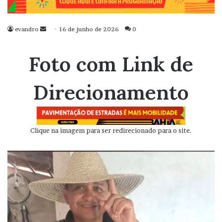
evandro
Mande
16 de junho de 2026
0
um
e-
Foto com Link de
mail
Direcionamento
Clique na imagem para ser redirecionado para o site.