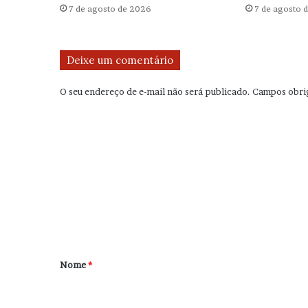
7 de agosto de 2026
7 de agosto 
Deixe um comentário
O seu endereço de e-mail não será publicado.
Campos obri
C
o
m
e
n
t
á
r
Nome
*
i
o