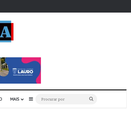
r
Barra Lateral
Procurar
O
MAIS
por