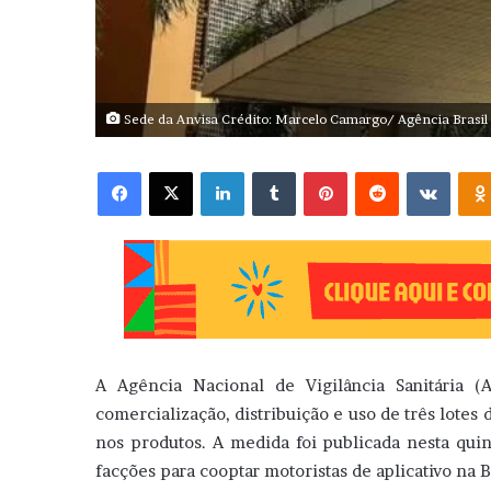
Sede da Anvisa Crédito: Marcelo Camargo/ Agência Brasil
Facebook
X
Linkedin
Tumblr
Pinterest
Reddit
VK
A Agência Nacional de Vigilância Sanitária 
comercialização, distribuição e uso de três lote
nos produtos. A medida foi publicada nesta quint
facções para cooptar motoristas de aplicativo na B