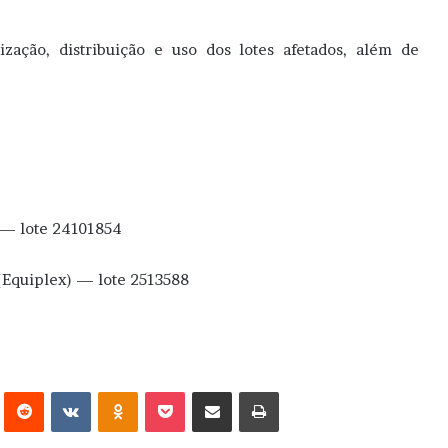
ização, distribuição e uso dos lotes afetados, além de
 — lote 24101854
 (Equiplex) — lote 2513588
erest
Reddit
VK
OK
Pocket
Compartilhar via e-mail
Imprimir