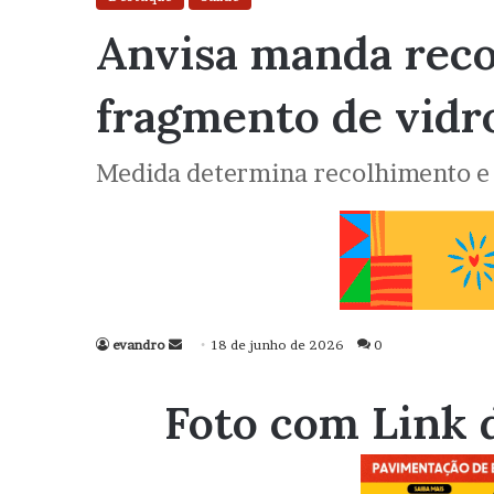
Anvisa manda recol
fragmento de vidro
Medida determina recolhimento e p
evandro
Mande
18 de junho de 2026
0
um
e-
Foto com Link 
mail