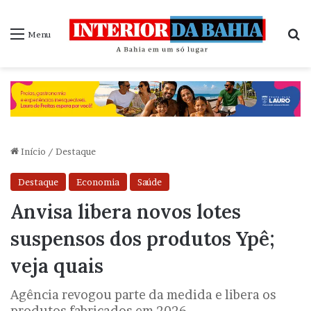
P
Menu
Início
/
Destaque
Destaque
Economia
Saúde
Anvisa libera novos lotes
suspensos dos produtos Ypê;
veja quais
Agência revogou parte da medida e libera os
produtos fabricados em 2026