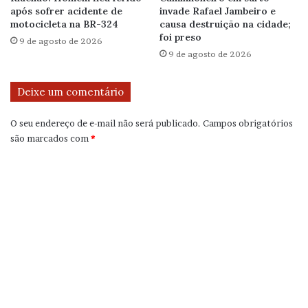
após sofrer acidente de
invade Rafael Jambeiro e
motocicleta na BR-324
causa destruição na cidade;
foi preso
9 de agosto de 2026
9 de agosto de 2026
Deixe um comentário
O seu endereço de e-mail não será publicado.
Campos obrigatórios
são marcados com
*
C
o
m
e
n
t
á
r