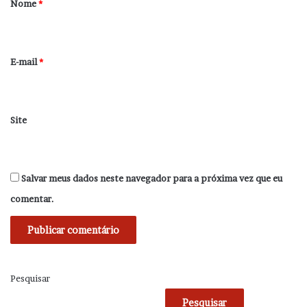
Nome
*
i
o
*
E-mail
*
Site
Salvar meus dados neste navegador para a próxima vez que eu
comentar.
Pesquisar
Pesquisar