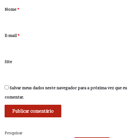
r
Nome
*
i
o
*
E-mail
*
Site
Salvar meus dados neste navegador para a próxima vez que eu
comentar.
Pesquisar