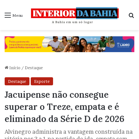
P
Menu
Início
/
Destaque
Destaque
Esporte
Jacuipense não consegue
superar o Treze, empata e é
eliminado da Série D de 2026
Alvinegro administra a vantagem construída na
vitória por 3 a 1 na partida de ida, empata sem