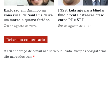
Explosão em garimpo na
INSS: Lula age para blindar
zona rural de Santaluz deixa
filho e tenta estancar crise
um morto e quatro feridos
entre PF e STF
8 de agosto de 2026
8 de agosto de 2026
Deixe um comentário
O seu endereço de e-mail não será publicado.
Campos obrigatórios
são marcados com
*
C
o
m
e
n
t
á