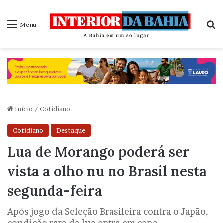
P
Menu
Início
/
Cotidiano
Cotidiano
Destaque
Lua de Morango poderá ser
vista a olho nu no Brasil nesta
segunda-feira
Após jogo da Seleção Brasileira contra o Japão,
condição rara da lua entra em cena