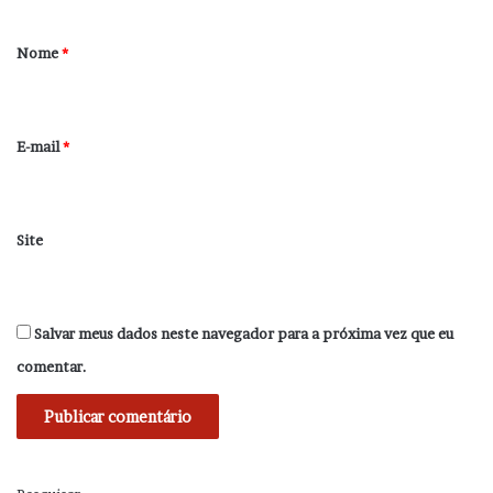
á
r
Nome
*
i
o
*
E-mail
*
Site
Salvar meus dados neste navegador para a próxima vez que eu
comentar.