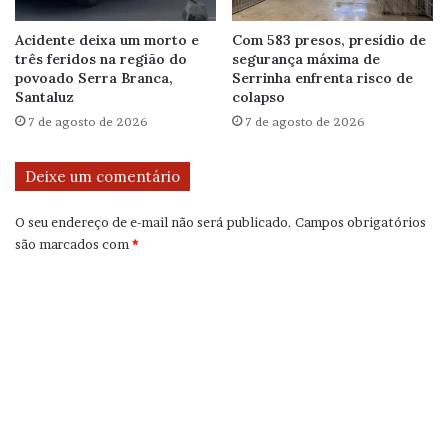
Acidente deixa um morto e
Com 583 presos, presídio de
três feridos na região do
segurança máxima de
povoado Serra Branca,
Serrinha enfrenta risco de
Santaluz
colapso
7 de agosto de 2026
7 de agosto de 2026
Deixe um comentário
O seu endereço de e-mail não será publicado.
Campos obrigatórios
são marcados com
*
C
o
m
e
n
t