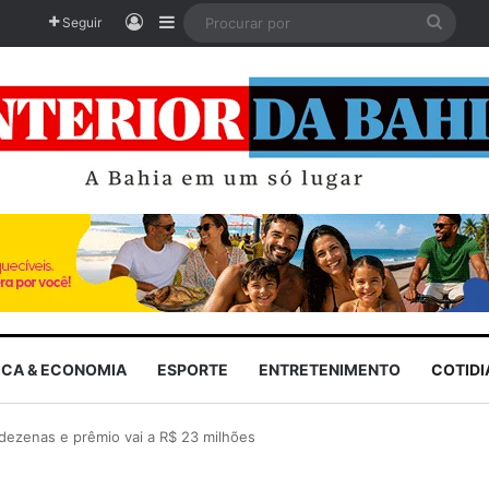
Entrar
Barra Lateral
Procu
Seguir
por
ICA & ECONOMIA
ESPORTE
ENTRETENIMENTO
COTID
dezenas e prêmio vai a R$ 23 milhões