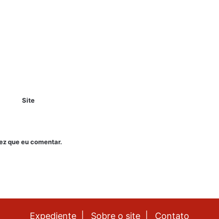
Site
ez que eu comentar.
Expediente |
Sobre o site |
Contato