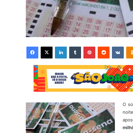
Facebook
X
Linkedin
Tumblr
Pinterest
Reddit
VK
O so
noit
apo
milh