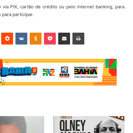
via PIX, cartão de crédito ou pelo internet banking, para
 para participar.
st
Reddit
VK
OK
Pocket
Compartilhar via e-mail
Imprimir