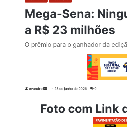
Mega-Sena: Ningu
a R$ 23 milhões
O prêmio para o ganhador da ediçã
evandro
Mande
28 de junho de 2026
0
um
e-
Foto com Link 
mail