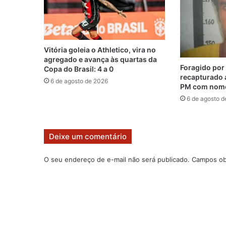
Vitória goleia o Athletico, vira no
agregado e avança às quartas da
Foragido por 
Copa do Brasil: 4 a 0
recapturado 
6 de agosto de 2026
PM com nome 
6 de agosto d
Deixe um comentário
O seu endereço de e-mail não será publicado.
Campos ob
C
o
m
e