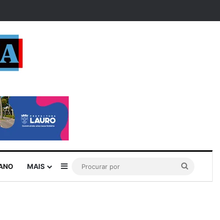
rar
Barra Lateral
Procurar
IANO
MAIS
por