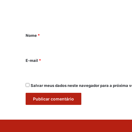
n
t
á
r
Nome
*
i
o
*
E-mail
*
Salvar meus dados neste navegador para a próxima v