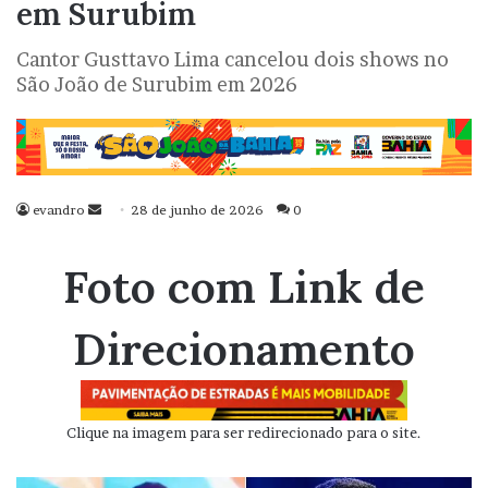
em Surubim
Cantor Gusttavo Lima cancelou dois shows no
São João de Surubim em 2026
evandro
Mande
28 de junho de 2026
0
um
e-
Foto com Link de
mail
Direcionamento
Clique na imagem para ser redirecionado para o site.