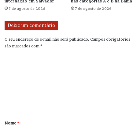
internação em Salvador
nas categorias A e B na Bahia
7 de agosto de 2026
7 de agosto de 2026
Deixe um comentário
O seu endereço de e-mail não será publicado.
Campos obrigatórios
são marcados com
*
C
o
m
e
n
t
á
r
Nome
*
i