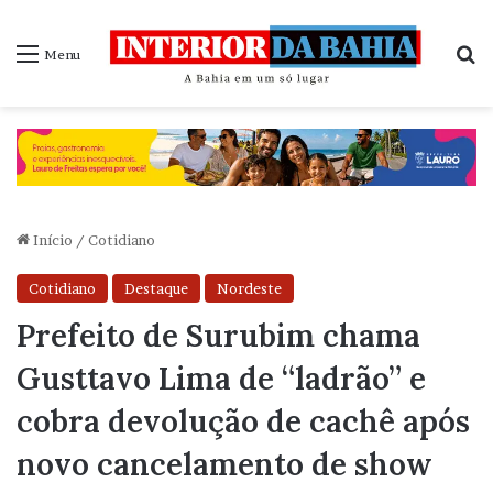
P
Menu
Início
/
Cotidiano
Cotidiano
Destaque
Nordeste
Prefeito de Surubim chama
Gusttavo Lima de “ladrão” e
cobra devolução de cachê após
novo cancelamento de show