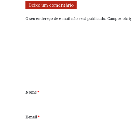
Deixe um comentário
O seu endereço de e-mail não será publicado.
Campos obri
C
o
m
e
n
t
á
r
Nome
*
i
o
*
E-mail
*