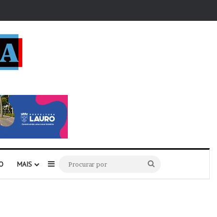
r
Barra Lateral
Procurar
O
MAIS
por