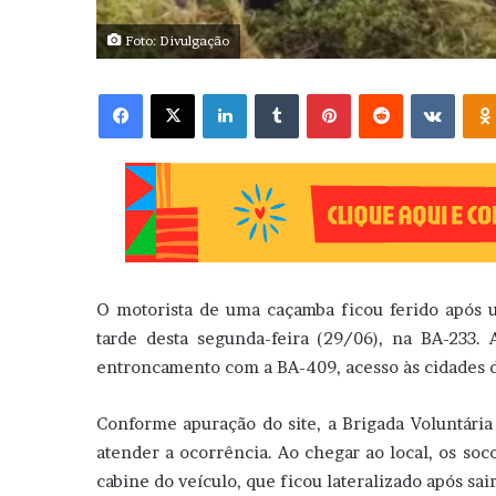
Foto: Divulgação
Facebook
X
Linkedin
Tumblr
Pinterest
Reddit
VK
O motorista de uma caçamba ficou ferido após u
tarde desta segunda-feira (29/06), na BA-233.
entroncamento com a BA-409, acesso às cidades d
Conforme apuração do site, a Brigada Voluntária
atender a ocorrência. Ao chegar ao local, os soc
cabine do veículo, que ficou lateralizado após sair