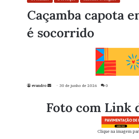
Caçamba capota en
é socorrido
evandro
Mande
30 de junho de 2026
0
um
e-
Foto com Link 
mail
Clique na imagem para