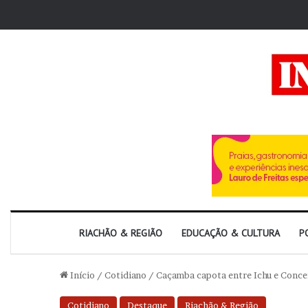
RIACHÃO & REGIÃO
EDUCAÇÃO & CULTURA
P
Início
/
Cotidiano
/
Caçamba capota entre Ichu e Concei
Cotidiano
Destaque
Riachão & Região