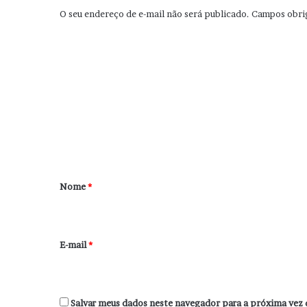
O seu endereço de e-mail não será publicado.
Campos obri
C
o
m
e
n
t
á
r
Nome
*
i
o
*
E-mail
*
Salvar meus dados neste navegador para a próxima vez 