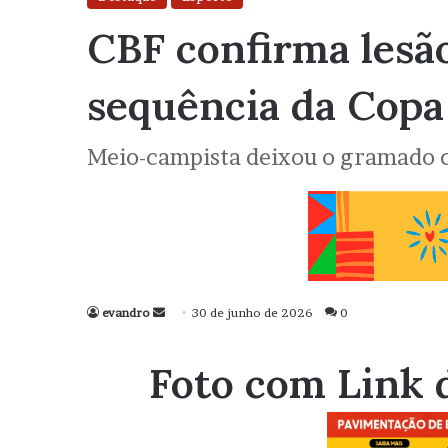
CBF confirma lesã
sequência da Cop
Meio-campista deixou o gramado c
evandro
Mande
30 de junho de 2026
0
um
e-
Foto com Link 
mail