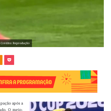
 Crédito: Reprodução
OK
Pocket
upação após a
undo. O meio-