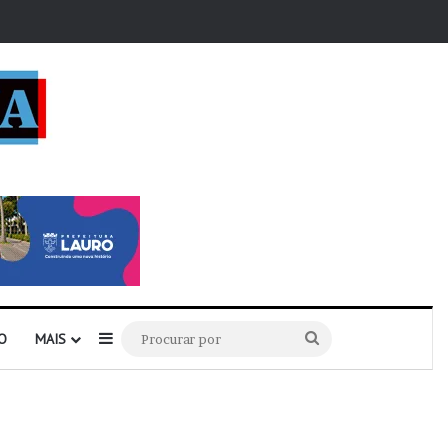
r
Barra Lateral
Procurar
O
MAIS
por