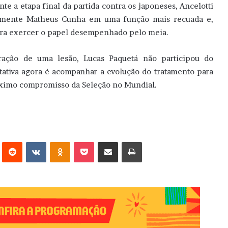
e a etapa final da partida contra os japoneses, Ancelotti
ialmente Matheus Cunha em uma função mais recuada e,
para exercer o papel desempenhado pelo meia.
ção de uma lesão, Lucas Paquetá não participou do
ctativa agora é acompanhar a evolução do tratamento para
róximo compromisso da Seleção no Mundial.
erest
Reddit
VK
OK
Pocket
Compartilhar via e-mail
Imprimir