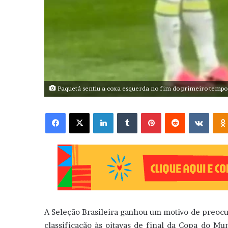
Paquetá sentiu a coxa esquerda no fim do primeiro tempo
Facebook
X
Linkedin
Tumblr
Pinterest
Reddit
VK
A Seleção Brasileira ganhou um motivo de preoc
classificação às oitavas de final da Copa do M