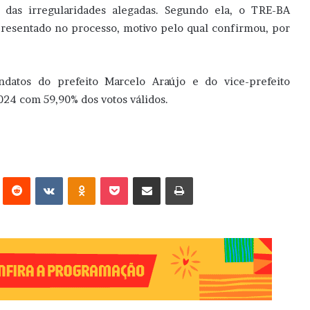
s das irregularidades alegadas. Segundo ela, o TRE-BA
presentado no processo, motivo pelo qual confirmou, por
atos do prefeito Marcelo Araújo e do vice-prefeito
024 com 59,90% dos votos válidos.
erest
Reddit
VK
OK
Pocket
Compartilhar via e-mail
Imprimir