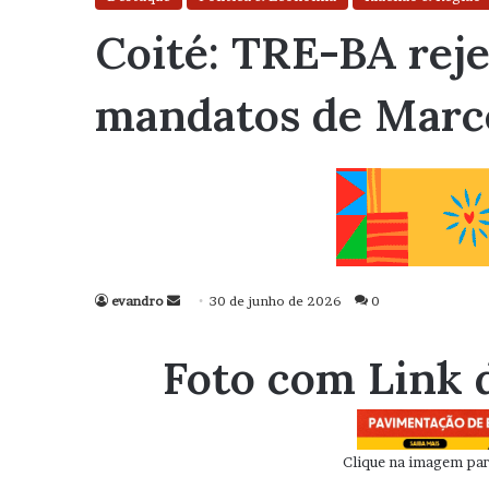
Coité: TRE-BA rej
mandatos de Marc
evandro
Mande
30 de junho de 2026
0
um
e-
Foto com Link 
mail
Clique na imagem para