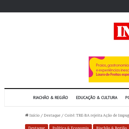
RIACHÃO & REGIÃO
EDUCAÇÃO & CULTURA
P
Início
/
Destaque
/
Coité: TRE-BA rejeita Ação de Imp
Destaque
Política & Economia
Riachão & Região