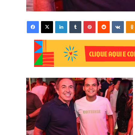
Facebook
X
Linkedin
Tumblr
Pinterest
Reddit
VK