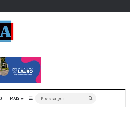
r
Barra Lateral
Procurar
O
MAIS
por