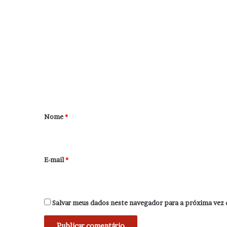
C
o
m
e
n
t
á
r
Nome
*
i
o
*
E-mail
*
Salvar meus dados neste navegador para a próxima vez 