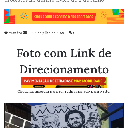
evandro
Mande
2 de julho de 2026
0
um
e-
Foto com Link de
mail
Direcionamento
Clique na imagem para ser redirecionado para o site.