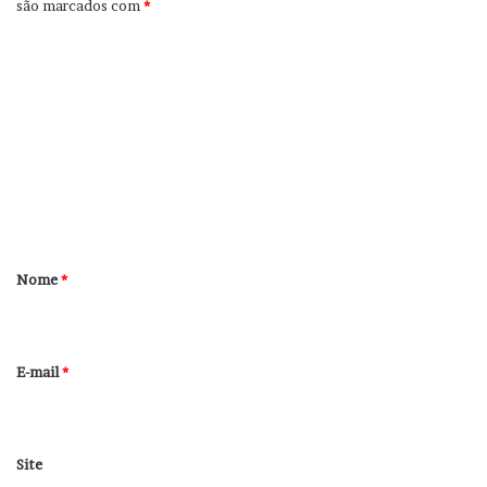
são marcados com
*
C
o
m
e
n
t
á
r
Nome
*
i
o
*
E-mail
*
Site