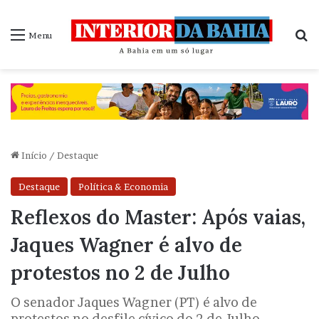
P
Menu
Início
/
Destaque
Destaque
Política & Economia
Reflexos do Master: Após vaias,
Jaques Wagner é alvo de
protestos no 2 de Julho
O senador Jaques Wagner (PT) é alvo de
protestos no desfile cívico do 2 de Julho