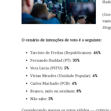
Hadd
(Gov
vant
Diog
O cenário de intenções de voto é o seguinte:
Tarcísio de Freitas (Republicanos):
46%
Fernando Haddad (PT):
30%
Vera Lúcia (PSTU):
5%
Vivian Mendes (Unidade Popular):
4%
Carlos Machado (PCB):
4%
Branco, nulo ou nenhum:
8%
Não sabe:
3%
Considerando apenas os votos válidos — critério a