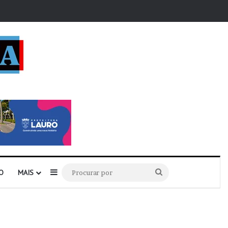
r
Barra Lateral
Procurar
O
MAIS
por