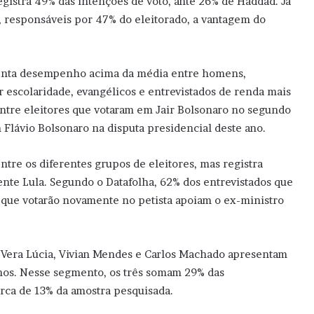
egistra 49% das intenções de voto, ante 26% de Haddad. Já
o, responsáveis por 47% do eleitorado, a vantagem do
esenta desempenho acima da média entre homens,
 escolaridade, evangélicos e entrevistados de renda mais
ntre eleitores que votaram em Jair Bolsonaro no segundo
Flávio Bolsonaro na disputa presidencial deste ano.
tre os diferentes grupos de eleitores, mas registra
ente Lula. Segundo o Datafolha, 62% dos entrevistados que
que votarão novamente no petista apoiam o ex-ministro
 Vera Lúcia, Vivian Mendes e Carlos Machado apresentam
nos. Nesse segmento, os três somam 29% das
erca de 13% da amostra pesquisada.