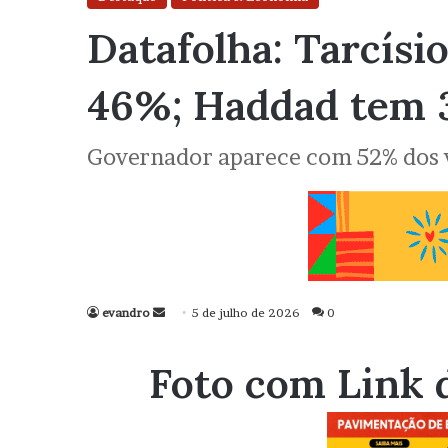
Datafolha: Tarcísi
46%; Haddad tem
Governador aparece com 52% dos v
evandro
Mande
5 de julho de 2026
0
um
e-
Foto com Link 
mail