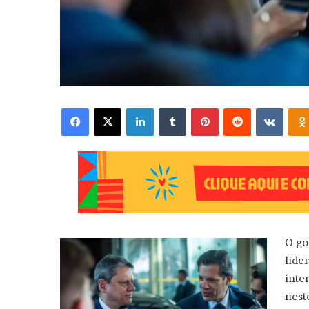
Facebook
X
Linkedin
Tumblr
Pinterest
Reddit
VK
O go
lide
inte
nest