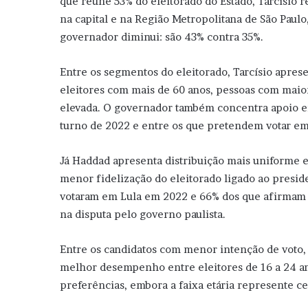
que reúne 53% do eleitorado do Estado, Tarcísio r
na capital e na Região Metropolitana de São Paul
governador diminui: são 43% contra 35%.
Entre os segmentos do eleitorado, Tarcísio apr
eleitores com mais de 60 anos, pessoas com maior
elevada. O governador também concentra apoio e
turno de 2022 e entre os que pretendem votar em 
Já Haddad apresenta distribuição mais uniforme en
menor fidelização do eleitorado ligado ao presid
votaram em Lula em 2022 e 66% dos que afirmam 
na disputa pelo governo paulista.
Entre os candidatos com menor intenção de voto,
melhor desempenho entre eleitores de 16 a 24 a
preferências, embora a faixa etária represente c