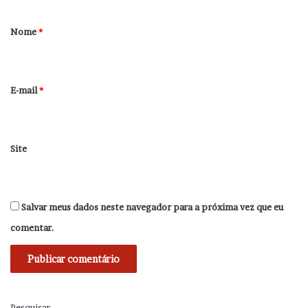
á
r
Nome
*
i
o
*
E-mail
*
Site
Salvar meus dados neste navegador para a próxima vez que eu
comentar.
Pesquisar