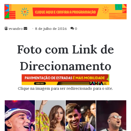
evandro
Mande
8 de julho de 2026
0
um
e-
Foto com Link de
mail
Direcionamento
Clique na imagem para ser redirecionado para o site.