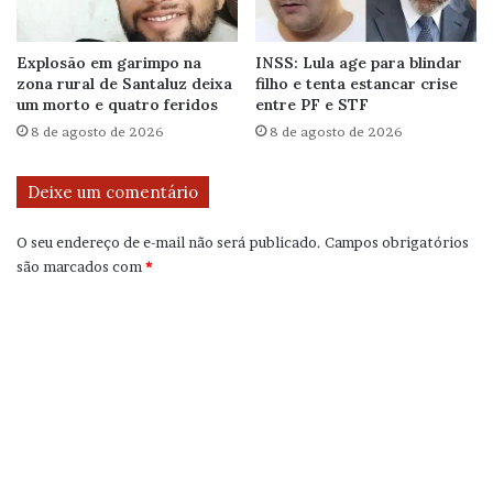
Explosão em garimpo na
INSS: Lula age para blindar
zona rural de Santaluz deixa
filho e tenta estancar crise
um morto e quatro feridos
entre PF e STF
8 de agosto de 2026
8 de agosto de 2026
Deixe um comentário
O seu endereço de e-mail não será publicado.
Campos obrigatórios
são marcados com
*
C
o
m
e
n
t