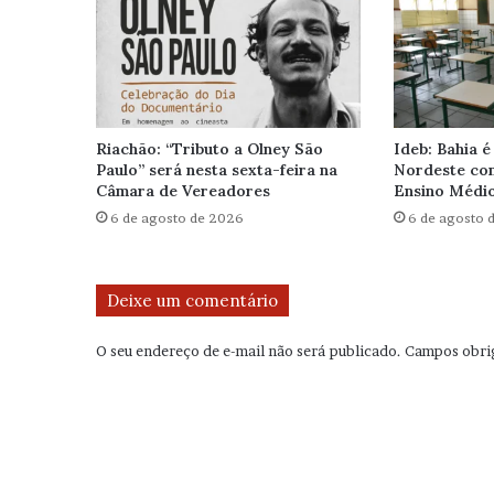
Riachão: “Tributo a Olney São
Ideb: Bahia é
Paulo” será nesta sexta-feira na
Nordeste com
Câmara de Vereadores
Ensino Médi
6 de agosto de 2026
6 de agosto 
Deixe um comentário
O seu endereço de e-mail não será publicado.
Campos obri
C
o
m
e