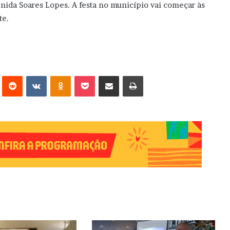
nida Soares Lopes. A festa no município vai começar às
te.
erest
Reddit
VK
OK
Pocket
Compartilhar via e-mail
Imprimir