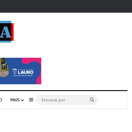
r
Barra Lateral
Procurar
O
MAIS
por