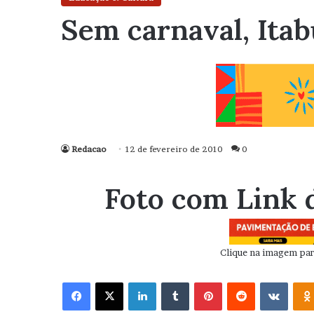
Sem carnaval, Itab
Redacao
12 de fevereiro de 2010
0
Foto com Link 
Clique na imagem para
Facebook
X
Linkedin
Tumblr
Pinterest
Reddit
VK