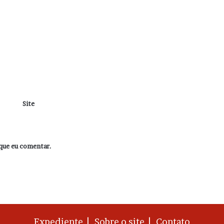
Site
que eu comentar.
Expediente |
Sobre o site |
Contato