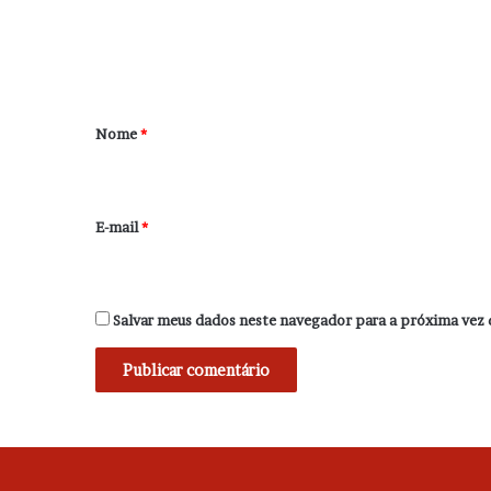
n
t
á
r
Nome
*
i
o
*
E-mail
*
Salvar meus dados neste navegador para a próxima vez 