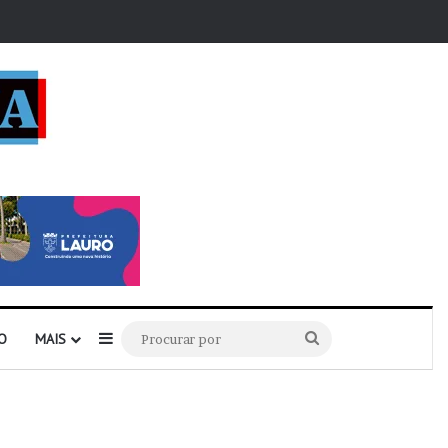
r
Barra Lateral
Procurar
O
MAIS
por