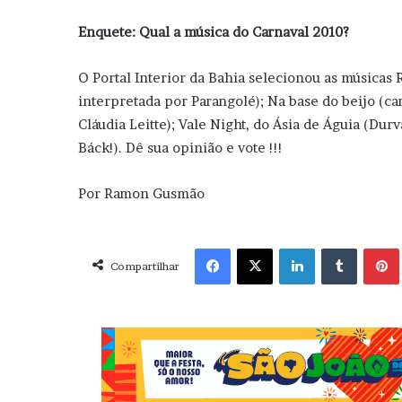
Enquete: Qual a música do Carnaval 2010?
O Portal Interior da Bahia selecionou as músicas
interpretada por Parangolé); Na base do beijo (ca
Cláudia Leitte); Vale Night, do Ásia de Águia (Du
Báck!). Dê sua opinião e vote !!!
Por Ramon Gusmão
Facebook
X
Linkedin
Tumblr
Pint
Compartilhar