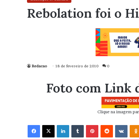
Rebolation foi o H
Redacao
18 de fevereiro de 2010
0
Foto com Link 
Clique na imagem para
Facebook
X
Linkedin
Tumblr
Pinterest
Reddit
VK