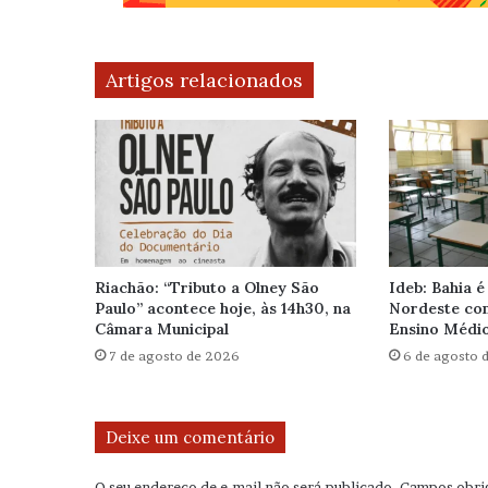
Artigos relacionados
Riachão: “Tributo a Olney São
Ideb: Bahia é
Paulo” acontece hoje, às 14h30, na
Nordeste com
Câmara Municipal
Ensino Médi
7 de agosto de 2026
6 de agosto 
Deixe um comentário
O seu endereço de e-mail não será publicado.
Campos obri