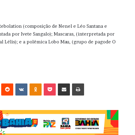
 Rebolation (composição de Nenel e Léo Santana e
ntada por Ivete Sangalo); Mascaras, (interpretada por
rval Lélis); e a polêmica Lobo Mau, (grupo de pagode O
erest
Reddit
VK
OK
Pocket
Compartilhar via e-mail
Imprimir