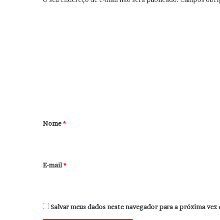
C
o
m
e
n
t
á
r
Nome
*
i
o
*
E-mail
*
Salvar meus dados neste navegador para a próxima vez 