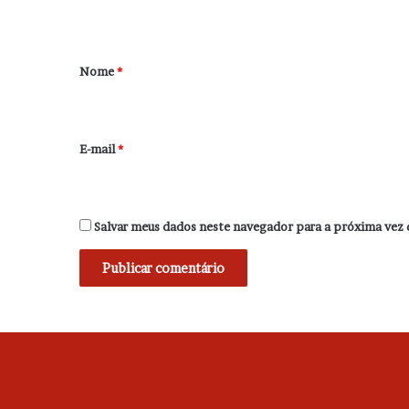
t
á
r
Nome
*
i
o
*
E-mail
*
Salvar meus dados neste navegador para a próxima vez 