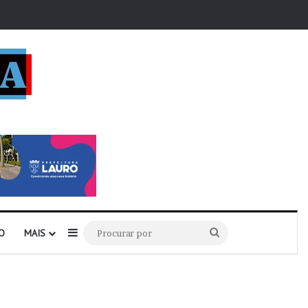
r
Barra Lateral
Procurar
O
MAIS
por