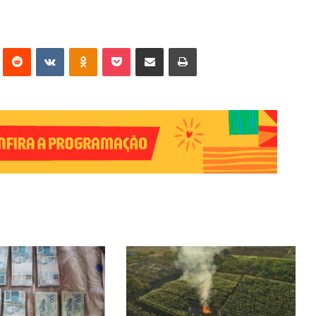
erest
Reddit
VK
OK
Pocket
Compartilhar via e-mail
Imprimir