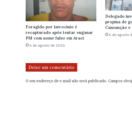
Delegado inv
propina de g
Foragido por latrocínio é
Cansanção e 
recapturado após tentar enganar
6 de agosto 
PM com nome falso em Araci
6 de agosto de 2026
Deixe um comentário
O seu endereço de e-mail não será publicado.
Campos obri
C
o
m
e
n