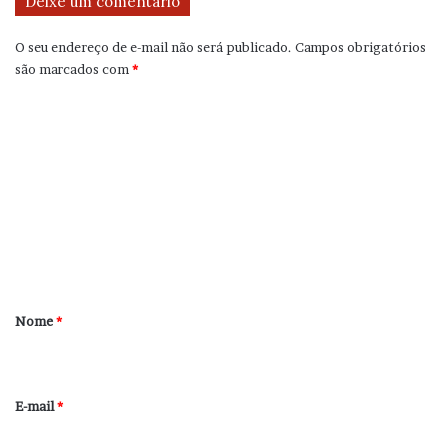
Deixe um comentário
O seu endereço de e-mail não será publicado.
Campos obrigatórios
são marcados com
*
C
o
m
e
n
t
á
r
Nome
*
i
o
*
E-mail
*