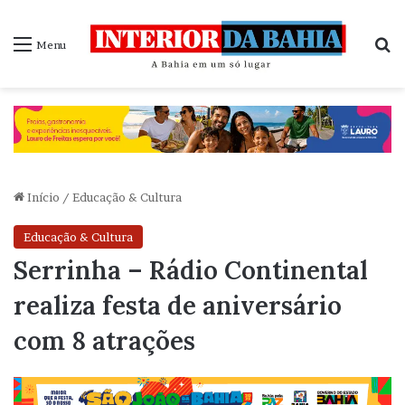
P
Menu
Início
/
Educação & Cultura
Educação & Cultura
Serrinha – Rádio Continental
realiza festa de aniversário
com 8 atrações