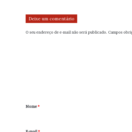
Deixe um comentário
O seu endereço de e-mail não será publicado.
Campos obri
C
o
m
e
n
t
á
r
Nome
*
i
o
*
E-mail
*