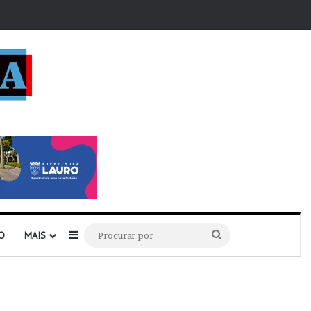
r
Barra Lateral
Procurar
O
MAIS
por