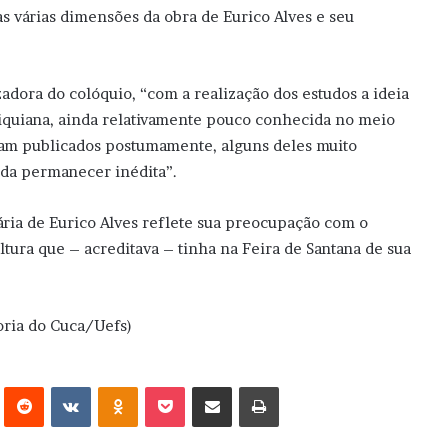
as várias dimensões da obra de Eurico Alves e seu
adora do colóquio, “com a realização dos estudos a ideia
uriquiana, ainda relativamente pouco conhecida no meio
oram publicados postumamente, alguns deles muito
nda permanecer inédita”.
ária de Eurico Alves reflete sua preocupação com o
ltura que – acreditava – tinha na Feira de Santana de sua
oria do Cuca/Uefs)
erest
Reddit
VK
OK
Pocket
Compartilhar via e-mail
Imprimir