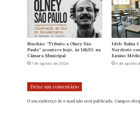
Riachão: “Tributo a Olney São
Ideb: Bahia é
Paulo” acontece hoje, às 14h30, na
Nordeste com
Câmara Municipal
Ensino Médi
7 de agosto de 2026
6 de agosto 
Deixe um comentário
O seu endereço de e-mail não será publicado.
Campos obri
C
o
m