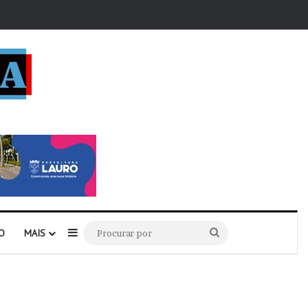
r
Barra Lateral
Procurar
O
MAIS
por