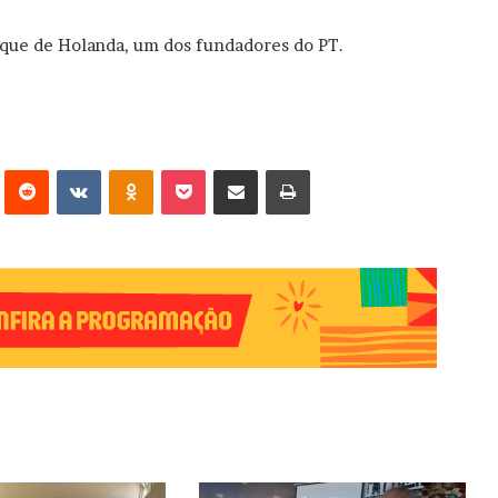
arque de Holanda, um dos fundadores do PT.
erest
Reddit
VK
OK
Pocket
Compartilhar via e-mail
Imprimir