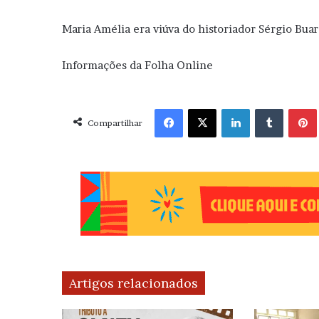
Maria Amélia era viúva do historiador Sérgio Bu
Informações da Folha Online
Facebook
X
Linkedin
Tumblr
Pint
Compartilhar
Artigos relacionados