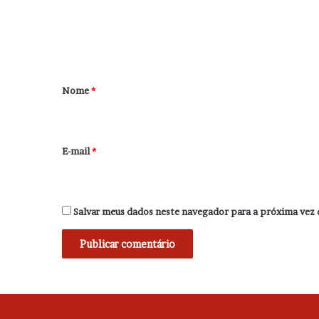
e
n
t
á
r
Nome
*
i
o
*
E-mail
*
Salvar meus dados neste navegador para a próxima vez 